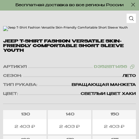
Бесплатная доставка во все регионы России
JEEP T-SHIRT FASHION VERSATILE SKIN-
FRIENDLY COMFORTABLE SHORT SLEEVE
YOUTH
АРТИКУЛ
D352BT1456
СЕЗОН:
ЛЕТО
ТИП РУКАВА:
ВРАЩАЮЩАЯ МАНЖЕТА
ЦВЕТ:
СВЕТЛЫЙ ЦВЕТ ХАКИ
130
140
150
2 403
₽
2 403
₽
2 403
₽