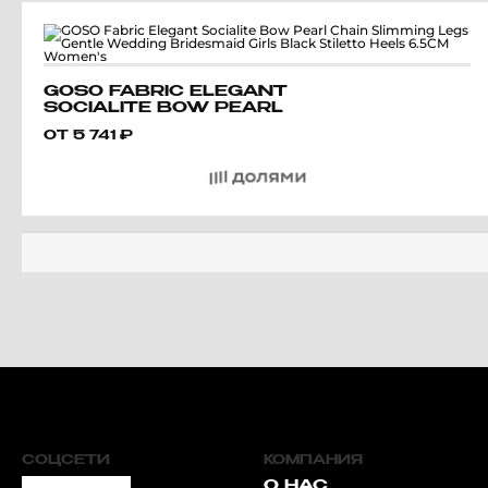
GOSO FABRIC ELEGANT
SOCIALITE BOW PEARL
CHAIN SLIMMING LEGS
ОТ
5 741
₽
GENTLE WEDDING
BRIDESMAID GIRLS BLACK
STILETTO HEELS 6.5CM
WOMEN'S
СОЦСЕТИ
КОМПАНИЯ
О НАС