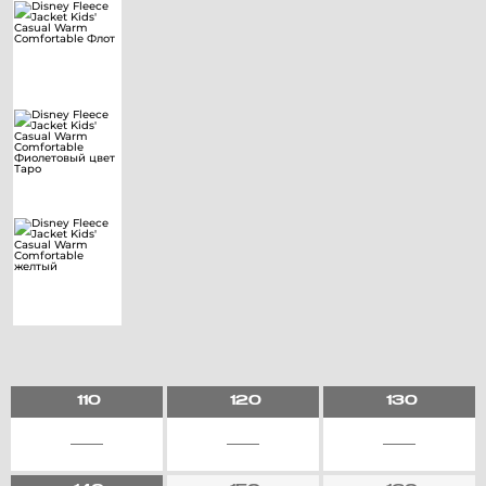
110
120
130