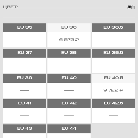
ЦВЕТ:
⿊⽩
EU
35
EU
36
EU
36.5
6 873
₽
EU
37
EU
38
EU
38.5
EU
39
EU
40
EU
40.5
9 722
₽
EU
41
EU
42
EU
42.5
EU
43
EU
44