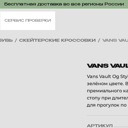
Бесплатная доставка во все регионы России
СЕРВИС ПРОВЕРКИ
БУВЬ
/
СКЕЙТЕРСКИЕ КРОССОВКИ
/
VANS VAU
VANS VAUL
Vans Vault Og St
зелёном цвете. 
премиального ка
стопу при длите
для прогулок по 
АРТИКУЛ