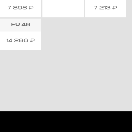
7 898
₽
7 213
₽
EU
46
14 296
₽