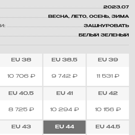
2023.07
ВЕСНА, ЛЕТО, ОСЕНЬ, ЗИМА
И:
ЗАШНУРОВАТЬ
БЕЛЫЙ ЗЕЛЕНЫЙ
EU
38
EU
38.5
EU
39
10 706
₽
9 742
₽
11 531
₽
EU
40.5
EU
41
EU
42
8 725
₽
10 294
₽
10 156
₽
EU
43
EU
44
EU
44.5