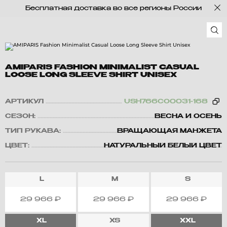
Бесплатная доставка во все регионы России
AMIPARIS FASHION MINIMALIST CASUAL
LOOSE LONG SLEEVE SHIRT UNISEX
АРТИКУЛ
USH766CO0031-168
СЕЗОН:
ВЕСНА И ОСЕНЬ
ТИП РУКАВА:
ВРАЩАЮЩАЯ МАНЖЕТА
ЦВЕТ:
НАТУРАЛЬНЫЙ БЕЛЫЙ ЦВЕТ
L
M
S
29 966
₽
29 966
₽
29 966
₽
XL
XS
XXL