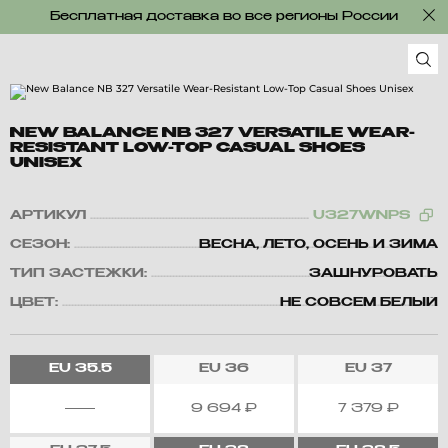
Бесплатная доставка во все регионы России
NEW BALANCE NB 327 VERSATILE WEAR-
RESISTANT LOW-TOP CASUAL SHOES
UNISEX
АРТИКУЛ
U327WNPS
СЕЗОН:
ВЕСНА, ЛЕТО, ОСЕНЬ И ЗИМА
ТИП ЗАСТЕЖКИ:
ЗАШНУРОВАТЬ
ЦВЕТ:
НЕ СОВСЕМ БЕЛЫЙ
EU
35.5
EU
36
EU
37
9 694
₽
7 379
₽