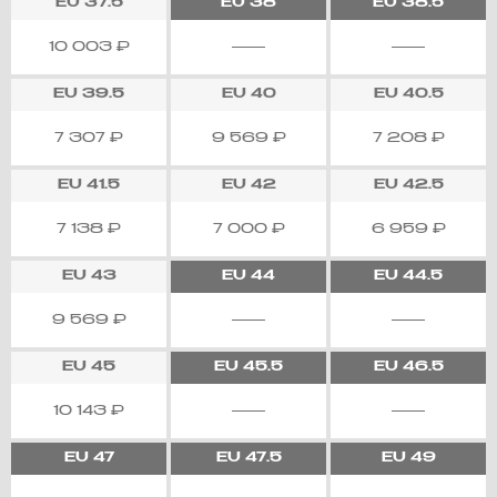
EU
37.5
EU
38
EU
38.5
10 003
₽
EU
39.5
EU
40
EU
40.5
7 307
₽
9 569
₽
7 208
₽
EU
41.5
EU
42
EU
42.5
7 138
₽
7 000
₽
6 959
₽
EU
43
EU
44
EU
44.5
9 569
₽
EU
45
EU
45.5
EU
46.5
10 143
₽
EU
47
EU
47.5
EU
49