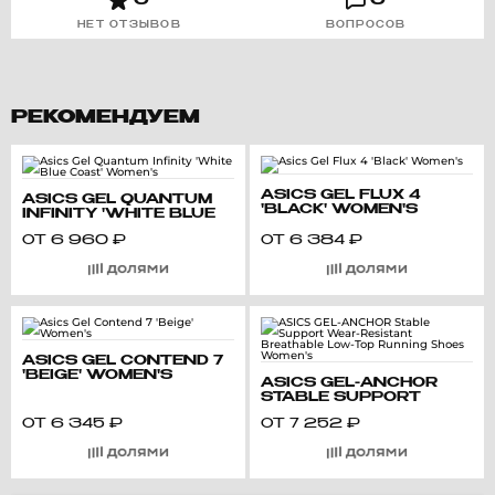
НЕТ ОТЗЫВОВ
ВОПРОСОВ
РЕКОМЕНДУЕМ
ASICS GEL FLUX 4
ASICS GEL QUANTUM
'BLACK' WOMEN'S
INFINITY 'WHITE BLUE
COAST' WOMEN'S
ОТ
6 960
₽
ОТ
6 384
₽
ASICS GEL CONTEND 7
'BEIGE' WOMEN'S
ASICS GEL-ANCHOR
STABLE SUPPORT
WEAR-RESISTANT
ОТ
6 345
₽
ОТ
7 252
₽
BREATHABLE LOW-TOP
RUNNING SHOES
WOMEN'S