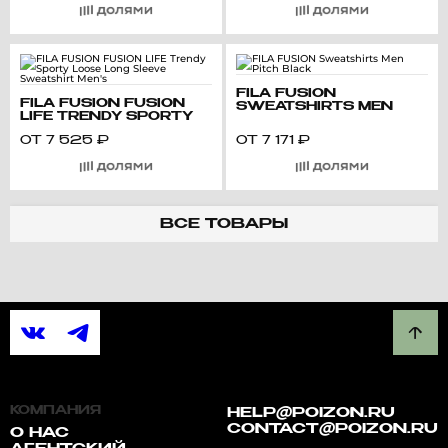
FILA FUSION
FILA FUSION FUSION
SWEATSHIRTS MEN
LIFE TRENDY SPORTY
PITCH BLACK
LOOSE LONG SLEEVE
ОТ
7 525
₽
ОТ
7 171
₽
SWEATSHIRT MEN'S
ВСЕ ТОВАРЫ
КОМПАНИЯ
HELP@POIZON.RU
CONTACT@POIZON.RU
О НАС