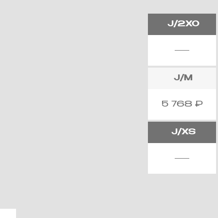
J/2XO
J/M
5 768
₽
J/XS