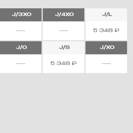
J/3XO
J/4XO
J/L
5 348
₽
J/O
J/S
J/XO
5 348
₽