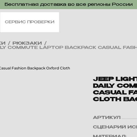
Бесплатная доставка во все регионы России
СЕРВИС ПРОВЕРКИ
КИ
/
РЮКЗАКИ
/
AILY COMMUTE LAPTOP BACKPACK CASUAL FAS
JEEP LIG
DAILY CO
CASUAL F
CLOTH BA
АРТИКУЛ
СЦЕНАРИЙ ИС
МАТЕРИАЛ: