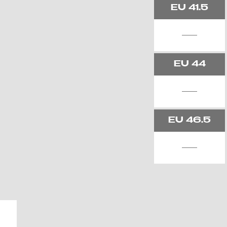
EU
41.5
EU
44
EU
46.5