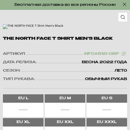
Бесплатная доставка во все регионы России
THE NORTH FACE T SHIRT MEN'S BLACK
АРТИКУЛ
NF0A812I-OBP
ДАТА РЕЛИЗА:
ВЕСНА 2022 ГОДА
СЕЗОН:
ЛЕТО
ТИП РУКАВА:
ОБЫЧНЫЙ РУКАВ
EU
L
EU
M
EU
S
EU
XL
EU
XXL
EU
XXXL