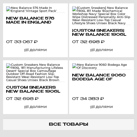
NEW BALANCE 576
MADE IN ENGLAND
'VINTAGE SPORT PACK'
[CUSTOM SNEAKERS]
NEW BALANCE 1906L
811 MADE 'BIOCHEMICAL
ОТ
33 067
₽
ОТ
32 698
₽
WORKSHOP NAVY'
SPECIAL BOX COLOR
WIPE DISTRESSED
PERSONALITY ANTI-
SLIP WEAR-RESISTANT
LOW-TOP CASUAL
LIFESTYLE SHOES
UNISEX BLACK NAVY
NEW BALANCE 9060
BODEGA AGE OF
DISCOVERY
CUSTOM SNEAKERS
NEW BALANCE 1906L
'811 MANUFACTURING
ОТ
32 698
₽
ОТ
34 383
₽
LIFELESS DESERT'
SPECIAL BOX
CAMOUFLAGE
OUTDOOR OFF-ROAD
FASHION SLIP-
RESISTANT WEAR-
RESISTANT LOW-TOP
ВСЕ ТОВАРЫ
CASUAL SHOES UNISEX
BLACK BROWN