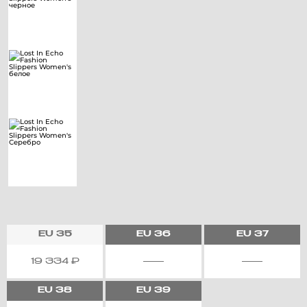
EU
35
EU
36
EU
37
19 334
₽
EU
38
EU
39