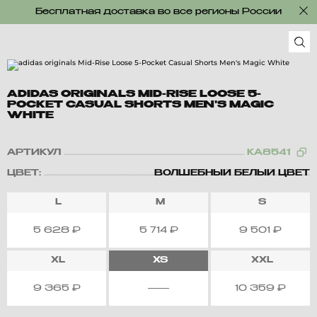
Бесплатная доставка во все регионы России
ADIDAS ORIGINALS MID-RISE LOOSE 5-
POCKET CASUAL SHORTS MEN'S MAGIC
WHITE
АРТИКУЛ
KA8541
ЦВЕТ:
ВОЛШЕБНЫЙ БЕЛЫЙ ЦВЕТ
L
M
S
5 628
₽
5 714
₽
9 501
₽
XL
XS
XXL
9 365
₽
10 359
₽