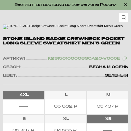
Бесплатная доставка во все регионы России
STONE ISLAND BADGE CREWNECK POCKET
LONG SLEEVE SWEATSHIRT MEN'S GREEN
АРТИКУЛ
K2S156100008S0A20-V005E
СЕЗОН:
ВЕСНА И ОСЕНЬ
ЦВЕТ:
ЗЕЛЕНЫЙ
4XL
L
M
35 302
₽
35 437
₽
S
XL
XS
35 437
₽
34 505
₽