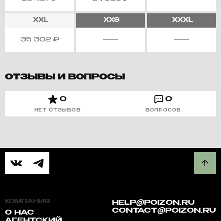
XXL
XXS
XXXL
35 302
₽
ОТЗЫВЫ И ВОПРОСЫ
0
0
НЕТ ОТЗЫВОВ
ВОПРОСОВ
КОМПАНИЯ
HELP@POIZON.RU
CONTACT@POIZON.RU
О НАС
АГЕНТСКИЙ