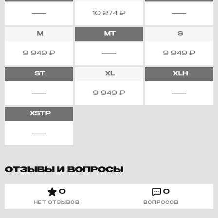
10 274
₽
M
MT
S
9 949
₽
9 949
₽
ST
XL
XLH
9 949
₽
XSTP
ОТЗЫВЫ И ВОПРОСЫ
0
0
НЕТ ОТЗЫВОВ
ВОПРОСОВ