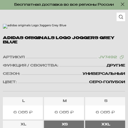
Бесплатная доставка во все регионы России
ADIDAS ORIGINALS LOGO JOGGERS GREY
BLUE
АРТИКУЛ
JV7492
ФУНКЦИЯ / СВОЙСТВА:
ДРУГИЕ
СЕЗОН:
УНИВЕРСАЛЬНЫЙ
ЦВЕТ:
СЕРО-ГОЛУБОЙ
L
M
S
6 085
₽
6 085
₽
6 085
₽
XL
XS
XXL