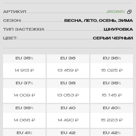
АРТИКУЛ
JR0861
СЕЗОН:
ВЕСНА, ЛЕТО, ОСЕНЬ, ЗИМА
ТИП ЗАСТЕЖКИ:
ШНУРОВКА
ЦВЕТ:
СЕРЫЙ ЧЕРНЫЙ
EU
35⅔
EU
36
EU
36⅔
14 913
₽
13 459
₽
15 025
₽
EU
37⅓
EU
38
EU
38⅔
14 009
₽
13 053
₽
15 745
₽
EU
39⅓
EU
40
EU
40⅔
14 066
₽
14 490
₽
15 223
₽
EU
41⅓
EU
42
EU
42⅔