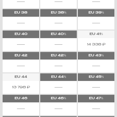
EU
38
EU
38⅔
EU
39⅓
EU
40
EU
40⅔
EU
41⅓
14 338
₽
EU
42
EU
42⅔
EU
43⅓
EU
44
EU
44⅔
EU
45⅓
13 798
₽
EU
46
EU
46⅔
EU
47⅓