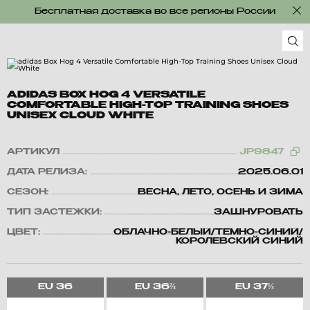
Бесплатная доставка во все регионы России
ADIDAS BOX HOG 4 VERSATILE
COMFORTABLE HIGH-TOP TRAINING SHOES
UNISEX CLOUD WHITE
АРТИКУЛ
JP9847
ДАТА РЕЛИЗА:
2025.06.01
СЕЗОН:
ВЕСНА, ЛЕТО, ОСЕНЬ И ЗИМА
ТИП ЗАСТЕЖКИ:
ЗАШНУРОВАТЬ
ЦВЕТ:
ОБЛАЧНО-БЕЛЫЙ/ТЕМНО-СИНИЙ/
КОРОЛЕВСКИЙ СИНИЙ
EU
36
EU
36⅔
EU
37⅓