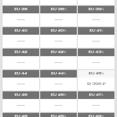
EU
38
EU
38⅔
EU
39⅓
EU
40
EU
40⅔
EU
41⅓
EU
42
EU
42⅔
EU
43⅓
EU
44
EU
44⅔
EU
45⅓
12 396
₽
EU
46
EU
46⅔
EU
47⅓
EU
48
EU
48⅔
EU
49⅓