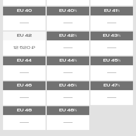
EU
40
EU
40⅔
EU
41⅓
EU
42
EU
42⅔
EU
43⅓
12 520
₽
EU
44
EU
44⅔
EU
45⅓
EU
46
EU
46⅔
EU
47⅓
EU
48
EU
48⅔