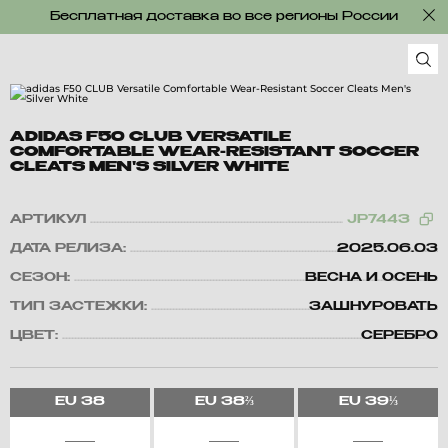
Бесплатная доставка во все регионы России
ADIDAS F50 CLUB VERSATILE
COMFORTABLE WEAR-RESISTANT SOCCER
CLEATS MEN'S SILVER WHITE
АРТИКУЛ
JP7443
ДАТА РЕЛИЗА:
2025.06.03
СЕЗОН:
ВЕСНА И ОСЕНЬ
ТИП ЗАСТЕЖКИ:
ЗАШНУРОВАТЬ
ЦВЕТ:
СЕРЕБРО
EU
38
EU
38⅔
EU
39⅓