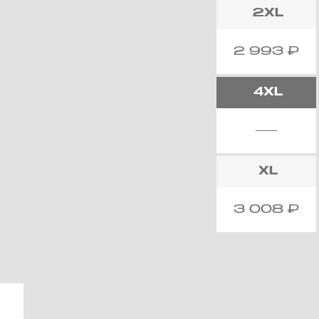
2XL
2 993
₽
4XL
XL
3 008
₽