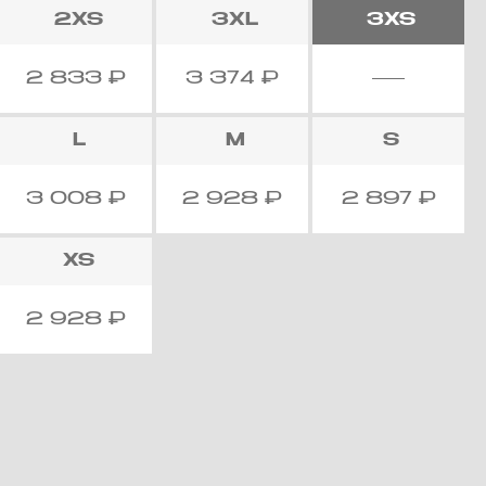
2XS
3XL
3XS
2 833
₽
3 374
₽
L
M
S
3 008
₽
2 928
₽
2 897
₽
XS
2 928
₽