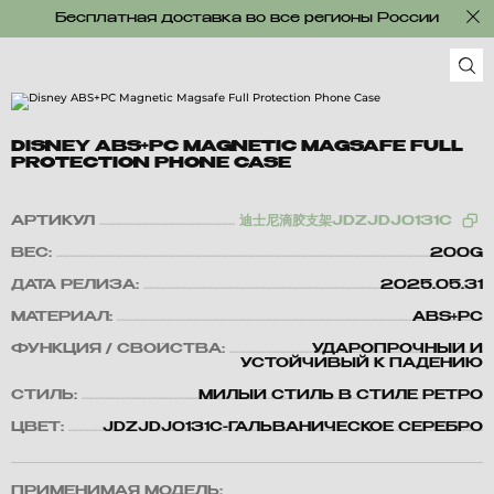
Бесплатная доставка во все регионы России
DISNEY ABS+PC MAGNETIC MAGSAFE FULL
PROTECTION PHONE CASE
АРТИКУЛ
迪士尼滴胶支架JDZJDJ0131C
ВЕС:
200G
ДАТА РЕЛИЗА:
2025.05.31
МАТЕРИАЛ:
ABS+PC
ФУНКЦИЯ / СВОЙСТВА:
УДАРОПРОЧНЫЙ И
УСТОЙЧИВЫЙ К ПАДЕНИЮ
СТИЛЬ:
МИЛЫЙ СТИЛЬ В СТИЛЕ РЕТРО
ЦВЕТ:
JDZJDJ0131C-ГАЛЬВАНИЧЕСКОЕ СЕРЕБРО
ПРИМЕНИМАЯ МОДЕЛЬ: