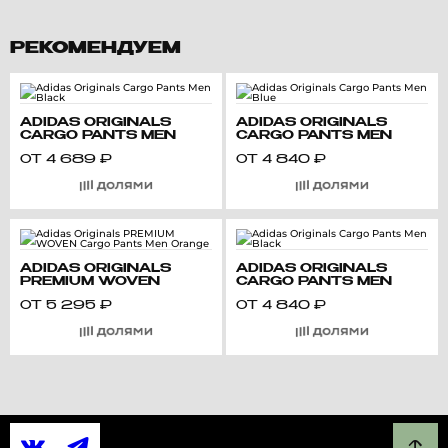
РЕКОМЕНДУЕМ
ADIDAS ORIGINALS
ADIDAS ORIGINALS
CARGO PANTS MEN
CARGO PANTS MEN
BLACK
BLUE
ОТ
4 689
₽
ОТ
4 840
₽
ADIDAS ORIGINALS
ADIDAS ORIGINALS
PREMIUM WOVEN
CARGO PANTS MEN
CARGO PANTS MEN
BLACK
ОТ
5 295
₽
ОТ
4 840
₽
ORANGE