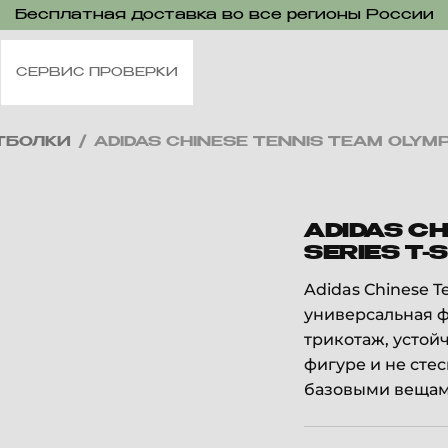
Бесплатная доставка во все регионы России
СЕРВИС ПРОВЕРКИ
ТБОЛКИ
/
ADIDAS CHINESE TENNIS TEAM OLYMP
ADIDAS CH
SERIES T-
Adidas Chinese T
универсальная ф
трикотаж, устой
фигуре и не сте
базовыми вещам