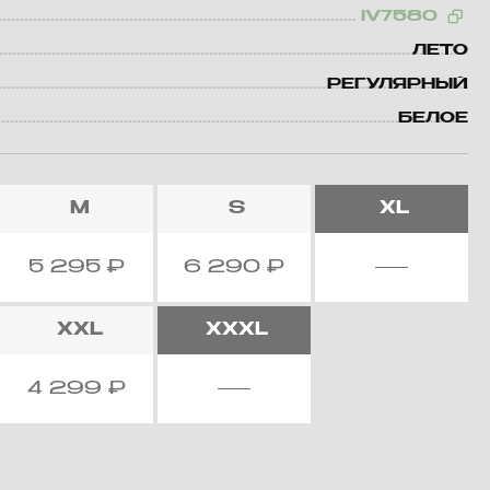
IV7580
ЛЕТО
РЕГУЛЯРНЫЙ
БЕЛОЕ
M
S
XL
5 295
₽
6 290
₽
XXL
XXXL
4 299
₽