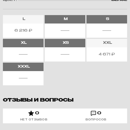
ЦВЕТ:
БЕЛОЕ
L
M
S
6 216
₽
XL
XS
XXL
4 671
₽
XXXL
ОТЗЫВЫ И ВОПРОСЫ
0
0
НЕТ ОТЗЫВОВ
ВОПРОСОВ