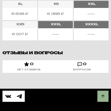
XL
XS
XXL
8 838
₽
6 388
₽
XXS
XXXL
XXXXL
6 007
₽
ОТЗЫВЫ И ВОПРОСЫ
0
0
НЕТ ОТЗЫВОВ
ВОПРОСОВ