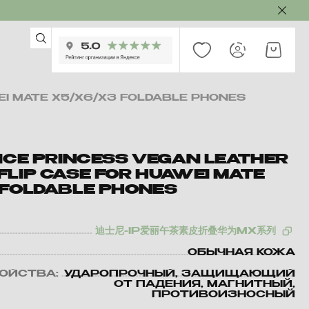
EI MATE X5/X6/X3 FOLDABLE PHONES
LICE PRINCESS VEGAN LEATHER
FLIP CASE FOR HUAWEI MATE
 FOLDABLE PHONES
迪士尼-IP爱丽午茶素皮折叠华为MX系列
ОБЫЧНАЯ КОЖА
ВОЙСТВА:
УДАРОПРОЧНЫЙ, ЗАЩИЩАЮЩИЙ
ОТ ПАДЕНИЯ, МАГНИТНЫЙ,
ПРОТИВОИЗНОСНЫЙ