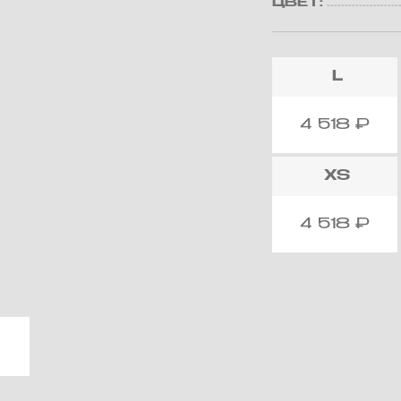
ЦВЕТ:
L
4 518
₽
XS
4 518
₽