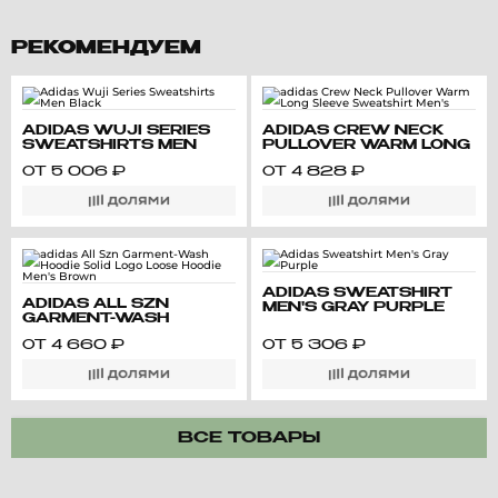
РЕКОМЕНДУЕМ
ADIDAS WUJI SERIES
ADIDAS CREW NECK
SWEATSHIRTS MEN
PULLOVER WARM LONG
BLACK
SLEEVE SWEATSHIRT
ОТ
5 006
₽
ОТ
4 828
₽
MEN'S
ADIDAS SWEATSHIRT
ADIDAS ALL SZN
MEN'S GRAY PURPLE
GARMENT-WASH
HOODIE SOLID LOGO
ОТ
4 660
₽
ОТ
5 306
₽
LOOSE HOODIE MEN'S
BROWN
ВСЕ ТОВАРЫ