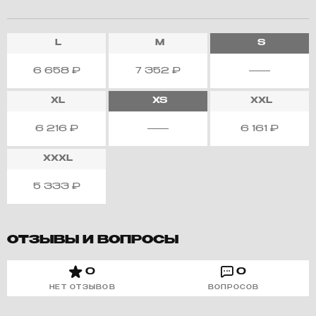
L
M
S
6 658
₽
7 352
₽
XL
XS
XXL
6 216
₽
6 161
₽
XXXL
5 333
₽
ОТЗЫВЫ И ВОПРОСЫ
0
0
НЕТ ОТЗЫВОВ
ВОПРОСОВ