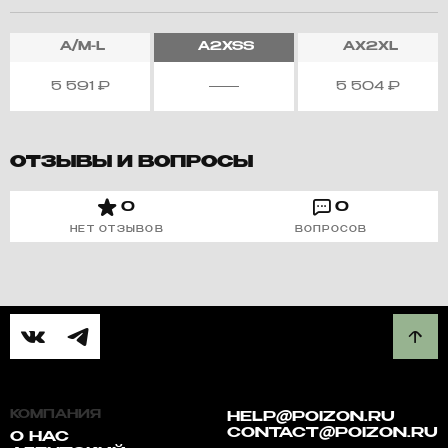
A/M-L
A2XSS
AX2XL
5 591
₽
5 504
₽
ОТЗЫВЫ И ВОПРОСЫ
0
0
НЕТ ОТЗЫВОВ
ВОПРОСОВ
КОМПАНИЯ
HELP@POIZON.RU
CONTACT@POIZON.RU
О НАС