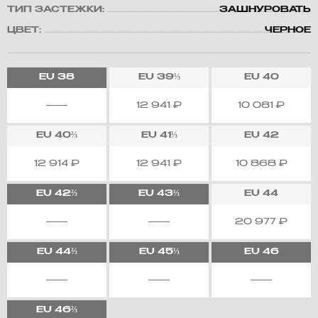
ТИП ЗАСТЕЖКИ:
ЗАШНУРОВАТЬ
ЦВЕТ:
ЧЕРНОЕ
EU
38
EU
39⅓
EU
40
12 941
₽
10 081
₽
EU
40⅔
EU
41⅓
EU
42
12 914
₽
12 941
₽
10 868
₽
EU
42⅔
EU
43⅓
EU
44
20 977
₽
EU
44⅔
EU
45⅓
EU
46
EU
46⅔