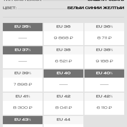
ТИП ЗАСТЕЖКИ:
ЗАШНУРОВАТЬ
ЦВЕТ:
БЕЛЫЙ СИНИЙ ЖЕЛТЫЙ
EU
35⅔
EU
36
EU
36⅔
9 868
₽
8 711
₽
EU
37⅓
EU
38
EU
38⅔
6 521
₽
9 188
₽
EU
39⅓
EU
40
EU
40⅔
7 898
₽
EU
41⅓
EU
42
EU
42⅔
8 300
₽
8 041
₽
6 110
₽
EU
43⅓
EU
44