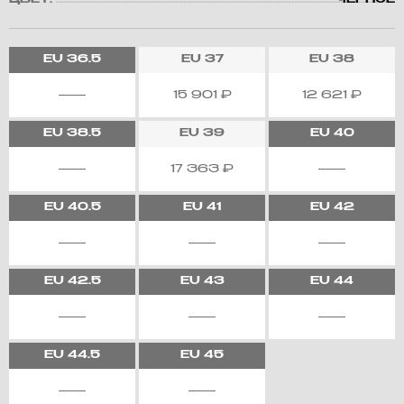
ЦВЕТ:
ЧЕРНОЕ
EU
36.5
EU
37
EU
38
15 901
₽
12 621
₽
EU
38.5
EU
39
EU
40
17 363
₽
EU
40.5
EU
41
EU
42
EU
42.5
EU
43
EU
44
EU
44.5
EU
45