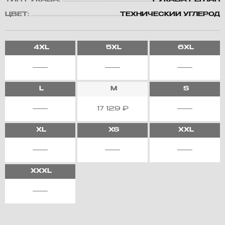
ТИП РУКАВА:
РУКАВА РЕГЛАН
ЦВЕТ:
ТЕХНИЧЕСКИЙ УГЛЕРОД
4XL
5XL
6XL
L
M
S
17 129
₽
XL
XS
XXL
XXXL