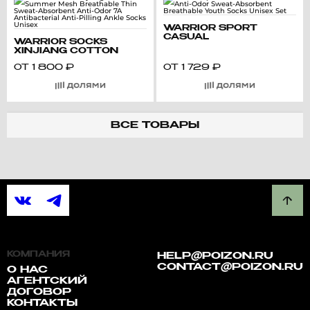
WARRIOR SPORT
CASUAL
WARRIOR SOCKS
ANTIBACTERIAL ANTI-
XINJIANG COTTON
ODOR SWEAT-
SUMMER MESH
ABSORBENT
ОТ
1 800
₽
ОТ
1 729
₽
BREATHABLE THIN
BREATHABLE YOUTH
SWEAT-ABSORBENT
SOCKS UNISEX SET
ANTI-ODOR 7A
ANTIBACTERIAL ANTI-
PILLING ANKLE SOCKS
UNISEX
ВСЕ ТОВАРЫ
КОМПАНИЯ
HELP@POIZON.RU
CONTACT@POIZON.RU
О НАС
АГЕНТСКИЙ
ДОГОВОР
КОНТАКТЫ