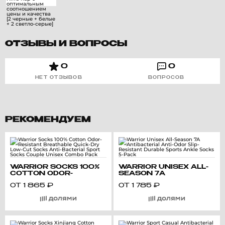
ОТЗЫВЫ И ВОПРОСЫ
0
0
НЕТ ОТЗЫВОВ
ВОПРОСОВ
РЕКОМЕНДУЕМ
WARRIOR SOCKS 100%
WARRIOR UNISEX ALL-
COTTON ODOR-
SEASON 7A
RESISTANT
ANTIBACTERIAL ANTI-
ОТ
1 865
₽
ОТ
1 785
₽
BREATHABLE QUICK-
ODOR SLIP-RESISTANT
DRY LOW-CUT SOCKS
DURABLE SPORTS
ANTI-BACTERIAL
ANKLE SOCKS 5-PACK
SPORT SOCKS COUPLE
UNISEX COMBO PACK