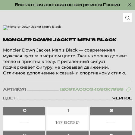
Бесплатная доставка во все регионы России
MONCLER DOWN JACKET MEN'S BLACK
Moncler Down Jacket Men's Black — современная
мужская куртка в чёрном цвете. Ткань хорошо держит
тепло и приятна к телу. Приталенный силуэт
подчёркивает фигуру, не сковывая движений.
Отличное дополнение к casual- и спортивному стилю.
АРТИКУЛ
I20911A00034596K7999
ЦВЕТ:
ЧЕРНОЕ
0
1
2
147 803
₽