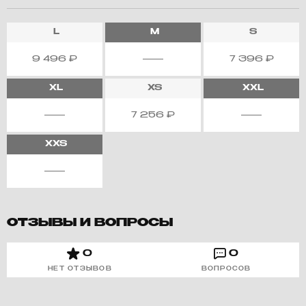
L
M
S
9 496
₽
7 396
₽
XL
XS
XXL
7 256
₽
XXS
ОТЗЫВЫ И ВОПРОСЫ
0
0
НЕТ ОТЗЫВОВ
ВОПРОСОВ