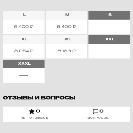
L
M
S
6 400
₽
6 400
₽
XL
XS
XXL
8 054
₽
8 163
₽
XXXL
ОТЗЫВЫ И ВОПРОСЫ
0
0
НЕТ ОТЗЫВОВ
ВОПРОСОВ