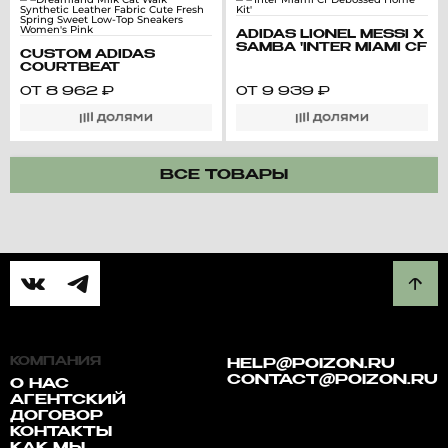
ADIDAS LIONEL MESSI X
SAMBA 'INTER MIAMI CF
CUSTOM ADIDAS
DEBOSSED HOME KIT'
COURTBEAT
DREAMLAND MILK CAT
ОТ
8 962
₽
ОТ
9 939
₽
WALK SYNTHETIC
LEATHER FABRIC CUTE
FRESH SPRING SWEET
LOW-TOP SNEAKERS
WOMEN'S PINK
ВСЕ ТОВАРЫ
КОМПАНИЯ
HELP@POIZON.RU
CONTACT@POIZON.RU
О НАС
АГЕНТСКИЙ
ДОГОВОР
КОНТАКТЫ