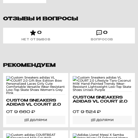
ОТЗЫВЫ И ВОПРОСЫ
0
0
НЕТ ОТЗЫВОВ
ВОПРОСОВ
РЕКОМЕНДУЕМ
CUSTOM SNEAKERS
CUSTOM SNEAKERS
ADIDAS VL COURT 2.0
ADIDAS VL COURT 2.0
LIFESTYLE 'TARO
GIFT BOX EDITION BOW
COCONUT MILK' HAND-
ОТ
9 660
₽
ОТ
9 524
₽
PERSONALIZED LACES
PAINTED TRENDY
GIRLY CUTE
WEAR-RESISTANT
COMFORTABLE
LIGHTWEIGHT LOW-TOP
VERSATILE WEAR-
SKATE SHOES UNISEX
RESISTANT LOW-TOP
PURPLE
SKATE SHOES WOMEN'S
GREY PINK