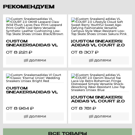
РЕКОМЕНДУЕМ
CUSTOM
[CUSTOM SNEAKERS]
SNEAKERSADIDAS VL
ADIDAS VL COURT 2.0
COURT 2.0 OKHR
LIFESTYLE CLOUD SOFT
ОТ
8 221
₽
ОТ
8 307
₽
LEOPARD CLAW WILD
SWEET BERRY
PLUSH LACES PAW
YOUTHFUL SWEET
PRINT LEOPARD PRINT
AGE-DEFYING
GRAFFITI COOL RETRO
FASHIONABLE
VERSATILE SYNTHETIC
VERSATILE CAMPUS
LEATHER CUSHIONING
STYLE WEAR-
LOW-TOP SKATE SHOES
RESISTANT LOW-TOP
UNISEX BLACK/BROWN
SKATE SHOES UNISEX
SAKURA PINK
CUSTOM
SNEAKERSADIDAS VL
COURT CLASSIC
[CUSTOM SNEAKERS]
'ETERNAL UNION'
ADIDAS VL COURT 2.0
WEDDING SNEAKERS
DENIM ROUND TOE
UNISEX BRIGHT RED
ОТ
8 964
₽
ОТ
8 781
₽
LACE-UP RETRO
BOHEMIAN FRINGE
DISTRESSED SIMPLE
VERSATILE SHOCK-
ABSORBING WEAR-
RESISTANT LOW-TOP
SNEAKERS UNISEX
ВСЕ ТОВАРЫ