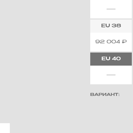
EU
38
92 004
₽
EU
40
ВАРИАНТ: