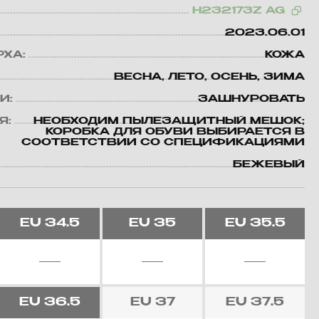
H232173Z AG
2023.06.01
РХА:
КОЖА
ВЕСНА, ЛЕТО, ОСЕНЬ, ЗИМА
И:
ЗАШНУРОВАТЬ
Я:
НЕОБХОДИМ ПЫЛЕЗАЩИТНЫЙ МЕШОК;
КОРОБКА ДЛЯ ОБУВИ ВЫБИРАЕТСЯ В
СООТВЕТСТВИИ СО СПЕЦИФИКАЦИЯМИ
БЕЖЕВЫЙ
EU
34.5
EU
35
EU
35.5
EU
36.5
EU
37
EU
37.5