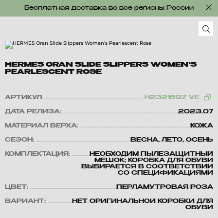
Бесплатная доставка во все регионы России
HERMES ORAN SLIDE SLIPPERS WOMEN'S
PEARLESCENT ROSE
АРТИКУЛ
H232169Z VE
ДАТА РЕЛИЗА:
2023.07
МАТЕРИАЛ ВЕРХА:
КОЖА
СЕЗОН:
ВЕСНА, ЛЕТО, ОСЕНЬ
КОМПЛЕКТАЦИЯ:
НЕОБХОДИМ ПЫЛЕЗАЩИТНЫЙ
МЕШОК; КОРОБКА ДЛЯ ОБУВИ
ВЫБИРАЕТСЯ В СООТВЕТСТВИИ
СО СПЕЦИФИКАЦИЯМИ
ЦВЕТ:
ПЕРЛАМУТРОВАЯ РОЗА
ВАРИАНТ:
НЕТ ОРИГИНАЛЬНОЙ КОРОБКИ ДЛЯ
ОБУВИ