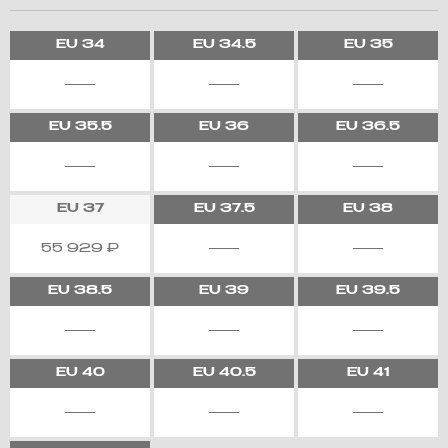
EU
34
EU
34.5
EU
35
EU
35.5
EU
36
EU
36.5
EU
37
EU
37.5
EU
38
55 929
₽
EU
38.5
EU
39
EU
39.5
EU
40
EU
40.5
EU
41