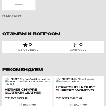
ВАРИАНТ:
ОТЗЫВЫ И ВОПРОСЫ
0
0
НЕТ ОТЗЫВОВ
ВОПРОСОВ
РЕКОМЕНДУЕМ
HERMES HELIA SLIDE
HERMES CHYPRE
SLIPPERS WOMEN'S
GOATSKIN LEATHER
WHITE
ROUND-TOE SLIDE
ОТ
110 123
₽
ОТ
103 823
₽
SANDALS WOMEN'S
ROUGE H