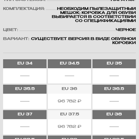
ТИП ЗАСТЕЖКИ:
ПАРА НОГ
КОМПЛЕКТАЦИЯ:
НЕОБХОДИМ ПЫЛЕЗАЩИТНЫЙ
МЕШОК; КОРОБКА ДЛЯ ОБУВИ
ВЫБИРАЕТСЯ В СООТВЕТСТВИИ
СО СПЕЦИФИКАЦИЯМИ
ЦВЕТ:
ЧЕРНОЕ
ВАРИАНТ:
СУЩЕСТВУЕТ ВЕРСИЯ В ВИДЕ ОБУВНОЙ
КОРОБКИ
EU
34
EU
34.5
EU
35
EU
35.5
EU
36
EU
36.5
96 782
₽
EU
37
EU
37.5
EU
38
96 782
₽