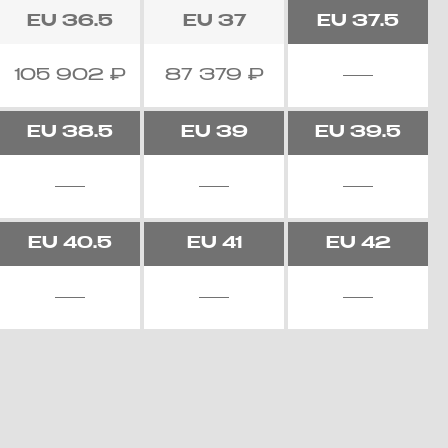
EU
36.5
EU
37
EU
37.5
105 902
₽
87 379
₽
EU
38.5
EU
39
EU
39.5
EU
40.5
EU
41
EU
42