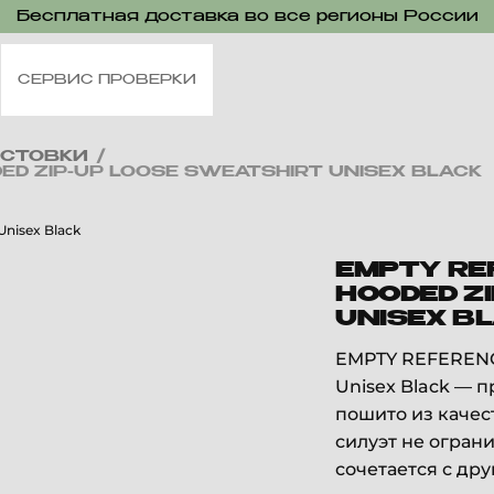
Бесплатная доставка во все регионы России
СЕРВИС ПРОВЕРКИ
ЛСТОВКИ
/
ED ZIP-UP LOOSE SWEATSHIRT UNISEX BLACK
EMPTY RE
HOODED Z
UNISEX B
EMPTY REFERENCE
Unisex Black — 
пошито из качес
силуэт не огран
сочетается с др