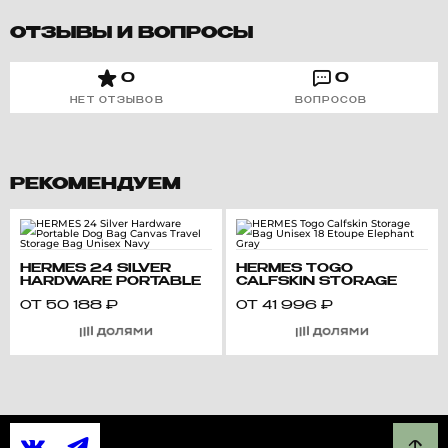
ОТЗЫВЫ И ВОПРОСЫ
0
0
НЕТ ОТЗЫВОВ
ВОПРОСОВ
РЕКОМЕНДУЕМ
HERMES 24 SILVER
HERMES TOGO
HARDWARE PORTABLE
CALFSKIN STORAGE
DOG BAG CANVAS
BAG UNISEX 18 ETOUPE
ОТ
50 188
₽
ОТ
41 996
₽
TRAVEL STORAGE BAG
ELEPHANT GRAY
UNISEX NAVY